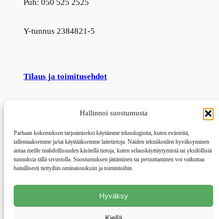
Puh: 050 525 2525
Y-tunnus 2384821-5
Tilaus ja toimitusehdot
Palautusehdot
Hallinnoi suostumusta
Parhaan kokemuksen tarjoamiseksi käytämme teknologioita, kuten evästeitä,
Rekisteri- ja tietosuojaseloste
tallentaaksemme ja/tai käyttääksemme laitetietoja. Näiden tekniikoiden hyväksyminen
antaa meille mahdollisuuden käsitellä tietoja, kuten selauskäyttäytymistä tai yksilöllisiä
tunnuksia tällä sivustolla. Suostumuksen jättäminen tai peruuttaminen voi vaikuttaa
Rita Saari
haitallisesti tiettyihin ominaisuuksiin ja toimintoihin.
Puuartesaani
Hyväksy
Kiellä