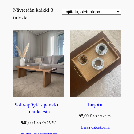
Näytetään kaikki 3
tulosta
Sohvapöytä / penkki –
Tarjotin
tilauksesta
95,00
€
sis alv 25,5%
940,00
€
sis alv 25,5%
Lisää ostoskoriin
Valitse vaihtoehdoista