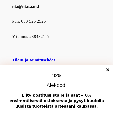
rita@ritasaari.fi
Puh: 050 525 2525
Y-tunnus 2384821-5
Tilaus ja toimitusehdot
Palautusehdot
10
%
Hallinnoi suostumusta
Alekoodi
Parhaan kokemuksen tarjoamiseksi käytämme teknologioita, kuten evästeitä,
Rekisteri- ja tietosuojaseloste
tallentaaksemme ja/tai käyttääksemme laitetietoja. Näiden tekniikoiden hyväksyminen
Liity postituslistalle ja saat -10%
antaa meille mahdollisuuden käsitellä tietoja, kuten selauskäyttäytymistä tai yksilöllisiä
ensimmäisestä ostoksesta ja pysyt kuulolla
tunnuksia tällä sivustolla. Suostumuksen jättäminen tai peruuttaminen voi vaikuttaa
Rita Saari
uusista tuotteista artesaani kaupassa.
haitallisesti tiettyihin ominaisuuksiin ja toimintoihin.