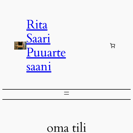
Siirry
sisältöön
Rita
Saari
Puuarte
saani
oma tili