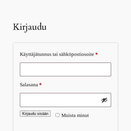
Kirjaudu
Vaaditaan
Käyttäjätunnus tai sähköpostiosoite
*
Vaaditaan
Salasana
*
Kirjaudu sisään
Muista minut